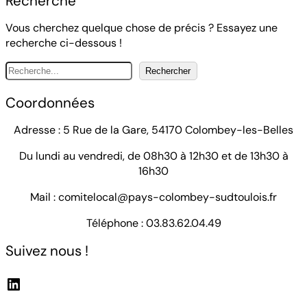
Recherche
Vous cherchez quelque chose de précis ? Essayez une
recherche ci-dessous !
S
Rechercher
e
a
Coordonnées
r
c
Adresse : 5 Rue de la Gare, 54170 Colombey-les-Belles
h
Du lundi au vendredi, de 08h30 à 12h30 et de 13h30 à
16h30
Mail : comitelocal@pays-colombey-sudtoulois.fr
Téléphone : 03.83.62.04.49
Suivez nous !
LinkedIn