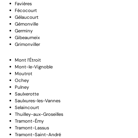
Favières
Fécocourt
Gélaucourt
Gémonville
Germiny
Gibeaumeix
Grimonviller
Mont l’Étroit
Mont-le-Vignoble
Moutrot
Ochey
Pulney
Saulxerotte
Saulxures-les-Vannes
Selaincourt
Thuilley-aux-Groseilles
Tramont-Émy
Tramont-Lassus
Tramont-Saint-André