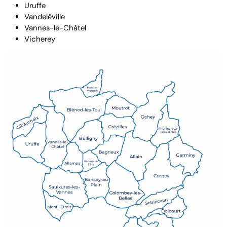
Uruffe
Vandeléville
Vannes-le-Châtel
Vicherey