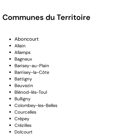
Communes du Territoire
Aboncourt
Allain
Allamps
Bagneux
Barisey-au-Plain
Barrisey-la-Côte
Battigny
Beuvezin
Blénod-lès-Toul
Bulligny
Colombey-les-Belles
Courcelles
Crépey
Crézilles
Dolcourt