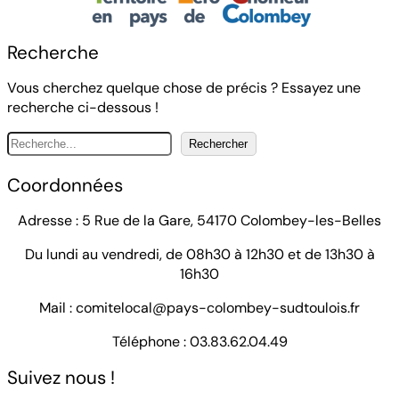
Recherche
Vous cherchez quelque chose de précis ? Essayez une
recherche ci-dessous !
S
Rechercher
e
a
Coordonnées
r
c
Adresse : 5 Rue de la Gare, 54170 Colombey-les-Belles
h
Du lundi au vendredi, de 08h30 à 12h30 et de 13h30 à
16h30
Mail : comitelocal@pays-colombey-sudtoulois.fr
Téléphone : 03.83.62.04.49
Suivez nous !